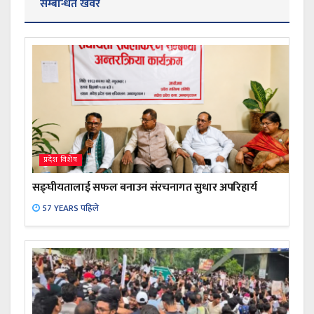
सम्बन्धित खवर
प्रदेश विशेष
सङ्घीयतालाई सफल बनाउन संरचनागत सुधार अपरिहार्य
57 YEARS पहिले